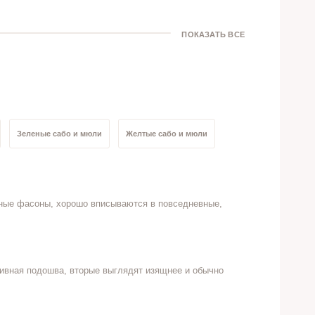
ПОКАЗАТЬ ВСЕ
Зеленые сабо и мюли
Желтые сабо и мюли
кусственная кожа
Сабо и мюли 41 размер
зные фасоны, хорошо вписываются в повседневные,
 37 размер
Сабо и мюли 36 размер
сивная подошва, вторые выглядят изящнее и обычно