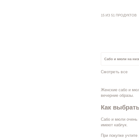
15 ИЗ 51 ПРОДУКТОВ
Сабо и мюли на низ
Смотреть все
Голубые сабо и мю
Женские сабо и мюл
Сабо и мюли 40 раз
вечерние образы.
Как выбрать
Сабо и мюли 35 раз
Сабо и мюли очень 
имеют каблук.
При покупке учтите