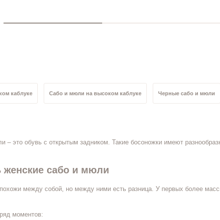
ком каблуке
Сабо и мюли на высоком каблуке
Черные сабо и мюли
ли
Бежевые сабо и мюли
Кожаные сабо и мюли
Сабо и мюли ис
и – это обувь с открытым задником. Такие босоножки имеют разнообра
мер
Сабо и мюли 39 размер
Сабо и мюли 38 размер
Сабо и мюли
 женские сабо и мюли
мер
похожи между собой, но между ними есть разница. У первых более мас
 ряд моментов: